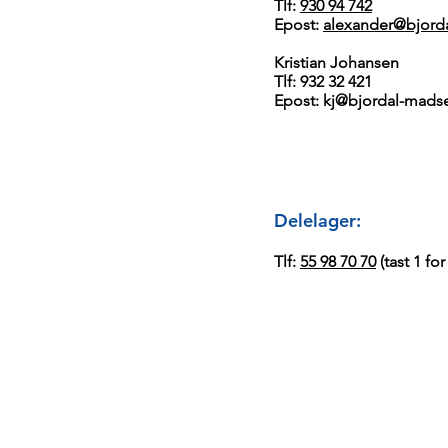
Tlf:
930 94 742
Epost:
alexander@bjord
Kristian Johansen
Tlf: 932 32 421
Epost:
kj@bjordal-mads
Delelager:​
Tlf:
55 98 70 70
(tast 1 fo