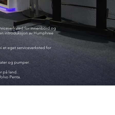
rviceverksted for innenbord og
 en introduksjon av Humphree
 et eget serviceverksted for
gater og pumper.
r på land.
 Volvo Penta.