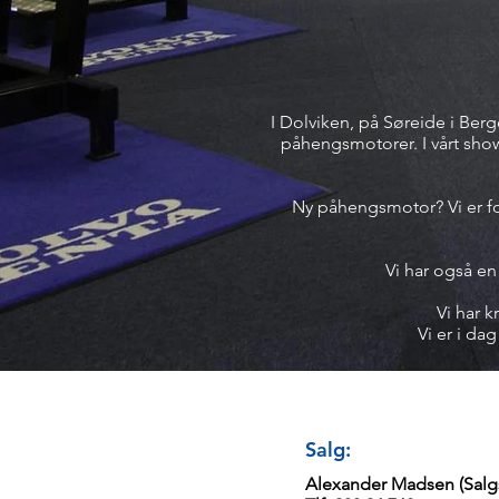
I Dolviken, på Søreide i Ber
påhengsmotorer. I vårt sh
Ny påhengsmotor? Vi er fo
Vi har også e
Vi har k
Vi er i da
Salg:​
Alexander Madsen (Salg