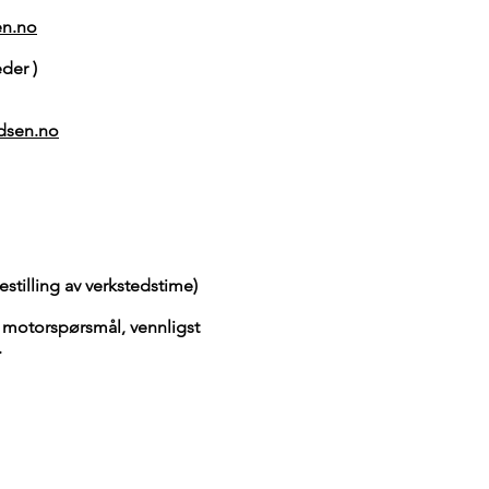
n.no
der )
dsen.no
bestilling av verkstedstime)
e motorspørsmål, vennligst
.