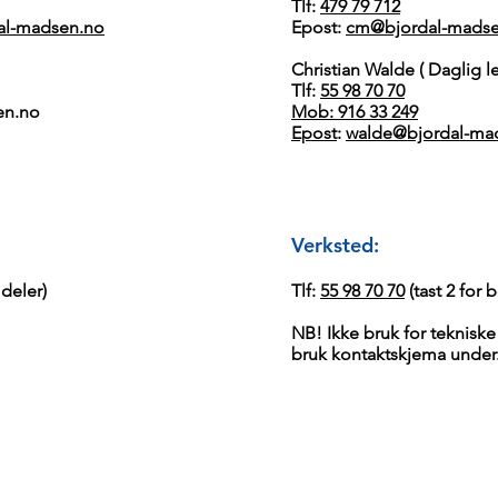
Tlf:
479 79 712
al-madsen.no
Epost:
cm@bjordal-madse
Christian Walde ( Daglig le
Tlf:
55 98 70 70
en.no
Mob: 916 33 249
Epost
:
walde@bjordal-ma
Verksted:​
r deler)
Tlf:
55 98 70 70
(tast 2 for 
NB! Ikke bruk for teknisk
bruk kontaktskjema under